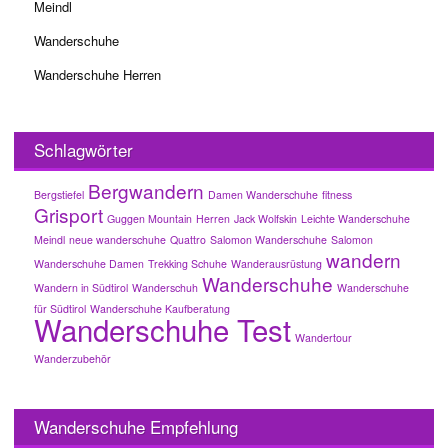
Meindl
Wanderschuhe
Wanderschuhe Herren
Schlagwörter
Bergwandern
Bergstiefel
Damen Wanderschuhe
fitness
Grisport
Guggen Mountain
Herren
Jack Wolfskin
Leichte Wanderschuhe
Meindl
neue wanderschuhe
Quattro
Salomon Wanderschuhe
Salomon
wandern
Wanderschuhe Damen
Trekking Schuhe
Wanderausrüstung
Wanderschuhe
Wandern in Südtirol
Wanderschuh
Wanderschuhe
für Südtirol
Wanderschuhe Kaufberatung
Wanderschuhe Test
Wandertour
Wanderzubehör
Wanderschuhe Empfehlung