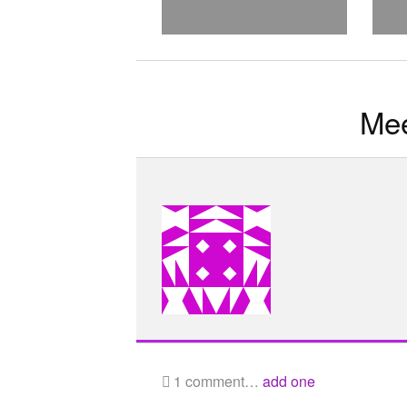
Mee
1
comment…
add one