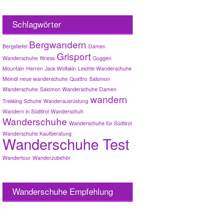
Schlagwörter
Bergwandern
Bergstiefel
Damen
Grisport
Wanderschuhe
fitness
Guggen
Mountain
Herren
Jack Wolfskin
Leichte Wanderschuhe
Meindl
neue wanderschuhe
Quattro
Salomon
Wanderschuhe
Salomon Wanderschuhe Damen
wandern
Trekking Schuhe
Wanderausrüstung
Wandern in Südtirol
Wanderschuh
Wanderschuhe
Wanderschuhe für Südtirol
Wanderschuhe Kaufberatung
Wanderschuhe Test
Wandertour
Wanderzubehör
Wanderschuhe Empfehlung